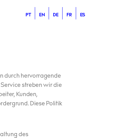
PT
EN
DE
FR
ES
den durch hervorragende
 Service streben wir die
beiter, Kunden,
rdergrund. Diese Politik
haltung des